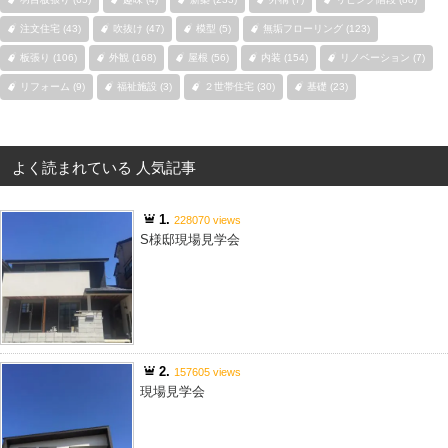
注文住宅 (43)
吹抜け (47)
模型 (5)
無垢フローリング (123)
板張り (106)
外観 (168)
屋根 (56)
内装 (154)
リノベーション (7)
リフォーム (9)
福祉施設 (3)
２世帯住宅 (30)
基礎 (23)
よく読まれている 人気記事
1.
228070 views
S様邸現場見学会
2.
157605 views
現場見学会