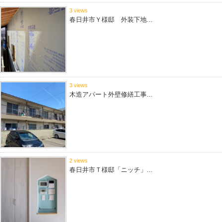
3 views
春日井市Ｙ様邸 外装下地...
3 views
木造アパート外壁修繕工事...
2 views
春日井市Ｔ様邸「ニッチ」...