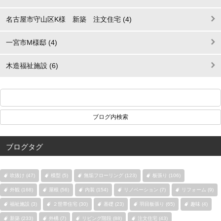
名古屋市守山区K様 新築 注文住宅 (4)
一宮市M様邸 (4)
木造福祉施設 (6)
ブログタグ
吹抜け (47)
模型 (5)
無垢フローリング (123)
板張り (106)
外観 (168)
屋根 (56)
内装 (154)
リノベーション (7)
リフォーム (9)
福祉施設 (3)
２世帯住宅 (30)
基礎 (23)
羽目板張り (65)
趣味 (4)
新築 (233)
外構 (7)
リビング階段 (88)
注文住宅 (43)