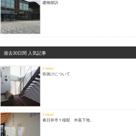
建物探訪
過去30日間 人気記事
4 views
吹抜けについて
3 views
春日井市Ｙ様邸 外装下地...