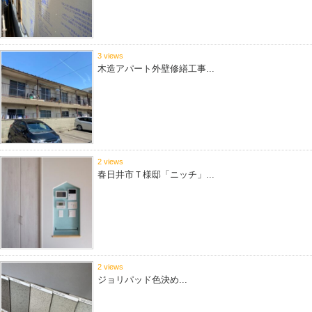
3 views
木造アパート外壁修繕工事...
2 views
春日井市Ｔ様邸「ニッチ」...
2 views
ジョリパッド色決め...