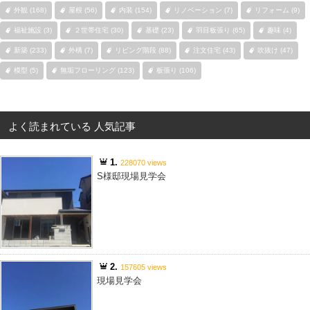
外観 (168)
屋根 (56)
内装 (154)
リノベーション (7)
リフォーム (9)
福祉施設 (3)
２世帯住宅 (30)
基礎 (23)
羽目板張り (65)
趣味 (4)
新築 (233)
外構 (7)
リビング階段 (88)
注文住宅 (43)
吹抜け (47)
模型 (5)
無垢フローリング (123)
板張り (106)
よく読まれている 人気記事
1.
228070 views
S様邸現場見学会
2.
157605 views
現場見学会