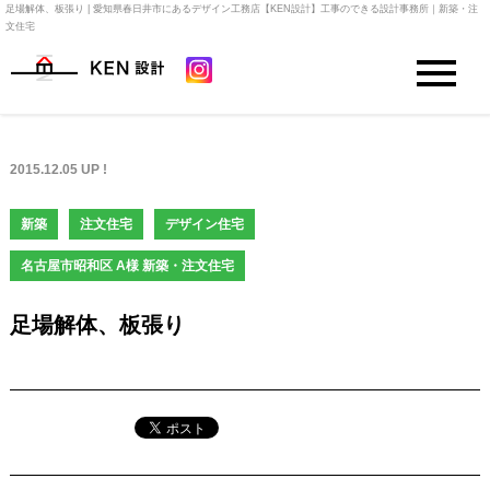
足場解体、板張り | 愛知県春日井市にあるデザイン工務店【KEN設計】工事のできる設計事務所｜新築・注
文住宅
2015.12.05 UP !
新築
注文住宅
デザイン住宅
名古屋市昭和区 A様 新築・注文住宅
足場解体、板張り