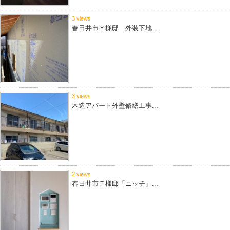
3 views
春日井市Ｙ様邸 外装下地...
3 views
木造アパート外壁修繕工事...
2 views
春日井市Ｔ様邸「ニッチ」...