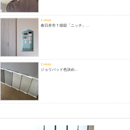
2 views
春日井市Ｔ様邸「ニッチ」...
2 views
ジョリパッド色決め...