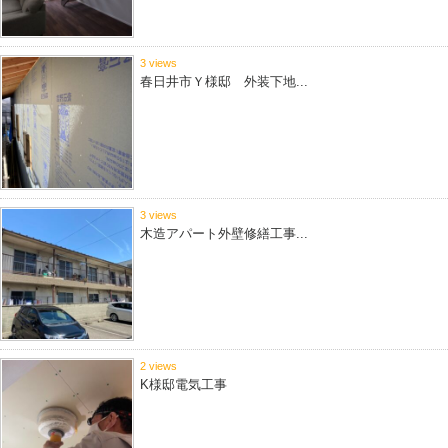
3 views
春日井市Ｙ様邸 外装下地...
3 views
木造アパート外壁修繕工事...
2 views
K様邸電気工事