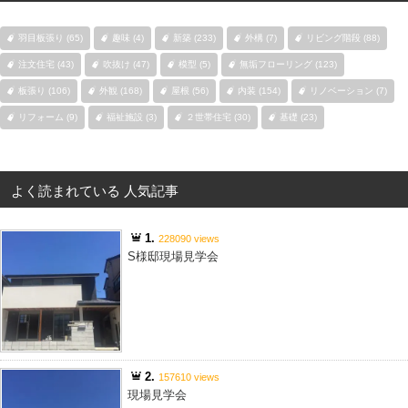
羽目板張り (65)
趣味 (4)
新築 (233)
外構 (7)
リビング階段 (88)
注文住宅 (43)
吹抜け (47)
模型 (5)
無垢フローリング (123)
板張り (106)
外観 (168)
屋根 (56)
内装 (154)
リノベーション (7)
リフォーム (9)
福祉施設 (3)
２世帯住宅 (30)
基礎 (23)
よく読まれている 人気記事
1.
228090 views
S様邸現場見学会
2.
157610 views
現場見学会